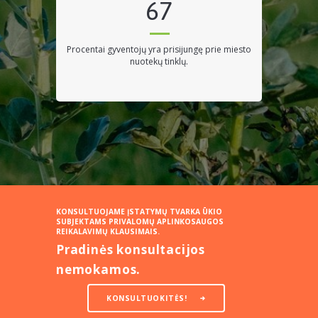
67
procentai gyventojų yra prisijungę prie miesto
nuotekų tinklų.
KONSULTUOJAME ĮSTATYMŲ TVARKA ŪKIO
SUBJEKTAMS PRIVALOMŲ APLINKOSAUGOS
REIKALAVIMŲ KLAUSIMAIS.
Pradinės konsultacijos
nemokamos.
KONSULTUOKITĖS!