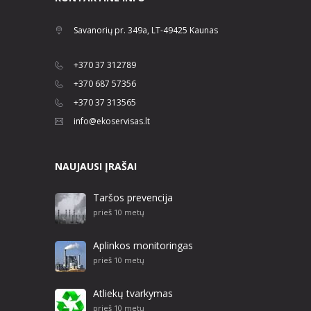
Savanorių pr. 349a, LT-49425 Kaunas
+370 37 312789
+370 687 57356
+370 37 313565
info@ekoservisas.lt
NAUJAUSI ĮRAŠAI
Taršos prevencija
prieš 10 metų
Aplinkos monitoringas
prieš 10 metų
Atliekų tvarkymas
prieš 10 metų