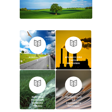
KONSULTACIJO
APLINKOS ORO
S
TARŠOS
MATAVIMAI
NUOTEKŲ,
APLINKOSAUG
PAVIRŠINIO
OS
VANDENS
DOKUMENTŲ
TYRIMAI
RENGIMAS