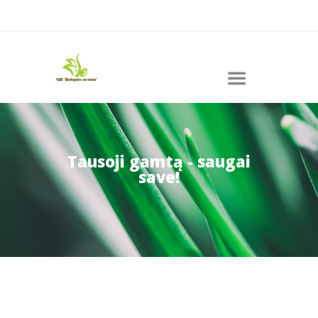
Tausoji gamtą - saugai
save!